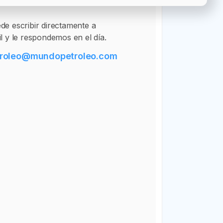
e escribir directamente a
l y le respondemos en el día.
roleo
@
mundopetroleo.com