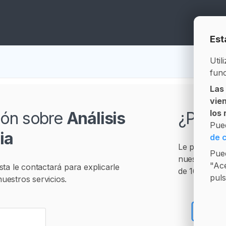
Est
Util
func
Las
vie
los
ción sobre
Análisis
¿Prefi
Pue
ia
de 
Le podremos
Pued
nuestro hora
"Ace
sta le contactará para explicarle
de 16:30 a 1
puls
uestros servicios.
+3