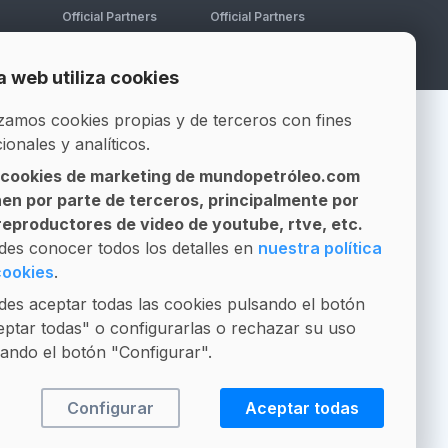
Official Partners
Official Partners
a web utiliza cookies
izamos cookies propias y de terceros con fines
ionales y analíticos.
 cookies de marketing de mundopetróleo.com
nen por parte de terceros, principalmente por
 reproductores de video de youtube, rtve, etc.
ere llamarnos?
des conocer todos los detalles en
nuestra política
cookies
.
 atender telefónicamente en
es aceptar todas las cookies pulsando el botón
rio habitual. De 9:00 a 14:00 y
ptar todas" o configurarlas o rechazar su uso
9:00
ando el botón "Configurar".
Configurar
Aceptar todas
4 984 11 43 44