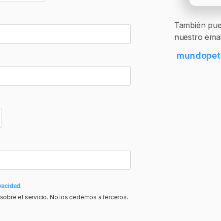
También pued
nuestro emai
mundopet
vacidad
.
 sobre el servicio. No los cedemos a terceros.