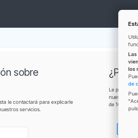
Est
Util
func
Las
vie
los
ión sobre
¿Prefi
Pue
de 
Le podremos
Pued
nuestro hora
"Ace
sta le contactará para explicarle
de 16:30 a 1
puls
uestros servicios.
+3