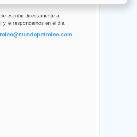
e escribir directamente a
l y le respondemos en el día.
roleo
@
mundopetroleo.com