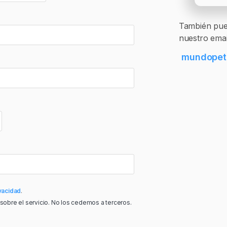
También pued
nuestro emai
mundopet
vacidad
.
 sobre el servicio. No los cedemos a terceros.