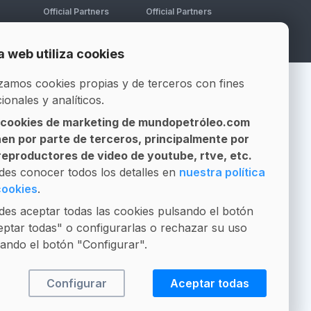
Official Partners
Official Partners
a web utiliza cookies
izamos cookies propias y de terceros con fines
ionales y analíticos.
 cookies de marketing de mundopetróleo.com
nen por parte de terceros, principalmente por
 reproductores de video de youtube, rtve, etc.
ere llamarnos?
des conocer todos los detalles en
nuestra política
cookies
.
 atender telefónicamente en
es aceptar todas las cookies pulsando el botón
rio habitual. De 9:00 a 14:00 y
ptar todas" o configurarlas o rechazar su uso
9:00
ando el botón "Configurar".
Configurar
Aceptar todas
4 984 11 43 44