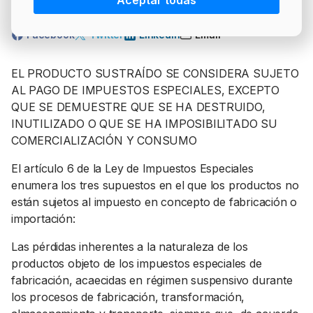
Aceptar todas
PRECIO BRENT
INTERVENCIÓN
LÍDERES EQUIPAMIENTOS Y SERVICIOS SECTOR
Compartir:
NEWSLETTER
GSO AGRÍCOLA
Facebook
Twitter
LinkedIn
Email
LÍDERES EQUIPAMIENTOS Y SERVICIOS DEL
GSO PROFESIONAL
EL PRODUCTO SUSTRAÍDO SE CONSIDERA SUJETO
SECTOR
AL PAGO DE IMPUESTOS ESPECIALES, EXCEPTO
MOD. 511
TABLÓN Y MARKETPLACE
QUE SE DEMUESTRE QUE SE HA DESTRUIDO,
EXISTENCIAS
INUTILIZADO O QUE SE HA IMPOSIBILITADO SU
MAKETPLACES
COMERCIALIZACIÓN Y CONSUMO
MOD. 500-503
El artículo 6 de la Ley de Impuestos Especiales
MODELO 319
enumera los tres supuestos en el que los productos no
están sujetos al impuesto en concepto de fabricación o
importación:
Las pérdidas inherentes a la naturaleza de los
productos objeto de los impuestos especiales de
fabricación, acaecidas en régimen suspensivo durante
los procesos de fabricación, transformación,