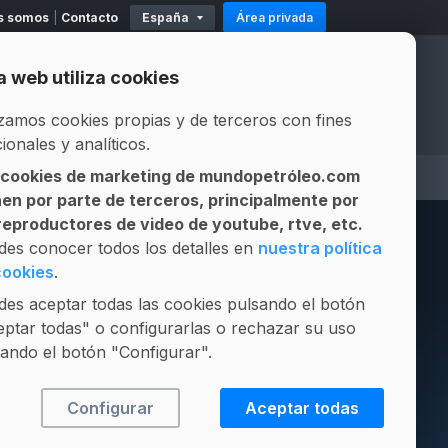
s somos
Contacto
España
Área privada
11
Existencias
Mod. 500-503
Modelo 319
a web utiliza cookies
Official Partners
Official Partners
izamos cookies propias y de terceros con fines
ionales y analíticos.
 cookies de marketing de mundopetróleo.com
A
ASESOR LEGAL
LICITACIONES
nen por parte de terceros, principalmente por
Gestión integral de contratos
Composición Fósil vs Biofuel
 reproductores de video de youtube, rtve, etc.
des conocer todos los detalles en
nuestra política
cookies
.
es aceptar todas las cookies pulsando el botón
ptar todas" o configurarlas o rechazar su uso
ando el botón "Configurar".
Configurar
Aceptar todas
Media