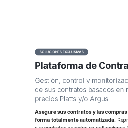
herramientas como en un servicio exc
Conozca qué cotizaciones de nuestro
buscador de correcciones oficiales em
fecha han sido oficialmente desconti
Media.
Media a través de nuestro listado ofici
SOLUCIONES EXCLUSIVAS
Plataforma de Contr
Gestión, control y monitoriza
de sus contratos basados en 
precios Platts y/o Argus
Asegure sus contratos y las compras
forma totalmente automatizada.
Repr
sus contratos basados en cotizaciones Pl