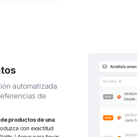
lusivo con un potente
 catálogo y en qué
itidas por Argus
nuadas por Argus
al.
atos
ción automatizada
referencias de
 de productos de una
oduzca con exactitud
atts / Argus para llevar