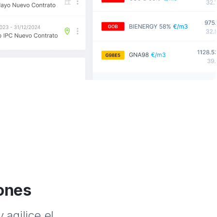
ones
 agilice el