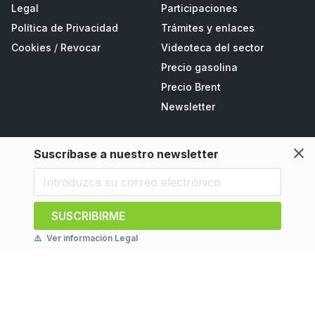
Legal
Participaciones
Política de Privacidad
Trámites y enlaces
Cookies
/
Revocar
Videoteca del sector
Precio gasolina
Precio Brent
Newsletter
Productos y servicios
Destacados
Suscríbase a nuestro newsletter
Mercados
Gasóleo MP
Platts
Platts
Argus
Argus
SUSCRIBIRME
Servicios de actualidad
Análisis de la competencia
⚠️
Ver información Legal
Equipamientos
App Mundopetróleo
Servicios adicionales
Publicidad en el portal
Mejoras de producto