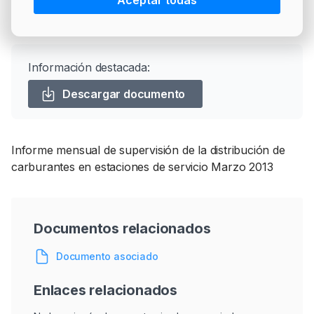
Aceptar todas
Facebook
Twitter
LinkedIn
Email
PRECIO BRENT
INTERVENCIÓN
LÍDERES EQUIPAMIENTOS Y SERVICIOS SECTOR
CNE
Mercados y Estadísticas
NEWSLETTER
GSO AGRÍCOLA
LÍDERES EQUIPAMIENTOS Y SERVICIOS DEL
GSO PROFESIONAL
Información destacada:
SECTOR
MOD. 511
Descargar documento
TABLÓN Y MARKETPLACE
EXISTENCIAS
MAKETPLACES
MOD. 500-503
Informe mensual de supervisión de la distribución de
carburantes en estaciones de servicio Marzo 2013
MODELO 319
Documentos relacionados
Documento asociado
Enlaces relacionados