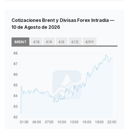
Cotizaciones Brent y Divisas Forex Intradía —
10 de Agosto de 2026
BRENT
€/$
€/¥
€/£
€/元
€/РУ