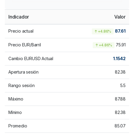
Indicador
Valor
Precio actual
87.61
↑ +4.86%
Precio EUR/Barril
75.91
↑ +4.86%
Cambio EURUSD Actual
1.1542
Apertura sesión
82.38
Rango sesión
5.5
Máximo
87.88
Mínimo
82.38
Promedio
85.07