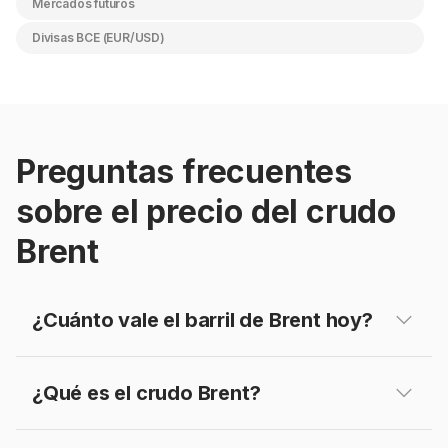
Mercados futuros
Divisas BCE (EUR/USD)
Preguntas frecuentes
sobre el precio del crudo
Brent
¿Cuánto vale el barril de Brent hoy?
El precio del barril de crudo Brent el
10 de
¿Qué es el crudo Brent?
Agosto de 2026
es de 87.61 USD, equivalente
a 75.91 EUR al tipo de cambio EUR/USD
El
crudo Brent
es un petróleo ligero y dulce