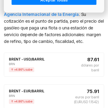
Aceptar todas
El Brent es la referencia para aproximadamente el
PRECIO BRENT
INTERVENCIÓN
LÍDERES EQUIPAMIENTOS Y SERVICIOS SECTOR
70% del comercio mundial de petróleo, según la
NEWSLETTER
GSO AGRÍCOLA
Agencia Internacional de la Energía
. Su
cotización es el punto de partida, pero el precio del
LÍDERES EQUIPAMIENTOS Y SERVICIOS DEL
GSO PROFESIONAL
SECTOR
gasóleo que paga una flota o una estación de
MOD. 511
servicio depende de factores adicionales: margen
TABLÓN Y MARKETPLACE
de refino, tipo de cambio, fiscalidad, etc.
EXISTENCIAS
MAKETPLACES
MOD. 500-503
87.61
BRENT - USD/BARRIL
MODELO 319
BRN
dólares por
↑ +4.86% sube
barril
75.91
BRENT - EUR/BARRIL
BRN
euros por barril
↑ +4.86% sube
(EURUSD 1.1542)