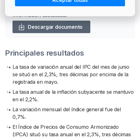
Aceptar todas
PRECIO BRENT
INTERVENCIÓN
LÍDERES EQUIPAMIENTOS Y SERVICIOS SECTOR
Información destacada:
NEWSLETTER
GSO AGRÍCOLA
Descargar documento
LÍDERES EQUIPAMIENTOS Y SERVICIOS DEL
GSO PROFESIONAL
SECTOR
MOD. 511
TABLÓN Y MARKETPLACE
Principales resultados
EXISTENCIAS
MAKETPLACES
MOD. 500-503
La tasa de variación anual del IPC del mes de junio
se situó en el 2,3%, tres décimas por encima de la
MODELO 319
registrada en mayo.
La tasa anual de la inflación subyacente se mantuvo
en el 2,2%.
La variación mensual del índice general fue del
0,7%.
El Índice de Precios de Consumo Armonizado
(IPCA) situó su tasa anual en el 2,3%, tres décimas