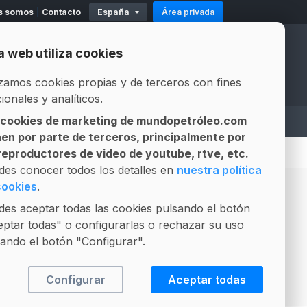
s somos
Contacto
España
Área privada
11
Existencias
Mod. 500-503
Modelo 319
a web utiliza cookies
Official Partners
Official Partners
izamos cookies propias y de terceros con fines
ionales y analíticos.
 cookies de marketing de mundopetróleo.com
A
ASESOR LEGAL
LICITACIONES
nen por parte de terceros, principalmente por
Gestión integral de contratos
Composición Fósil vs Biofuel
 reproductores de video de youtube, rtve, etc.
des conocer todos los detalles en
nuestra política
cookies
.
es aceptar todas las cookies pulsando el botón
Contacten conmigo
ptar todas" o configurarlas o rechazar su uso
ando el botón "Configurar".
Visitar web
Configurar
Aceptar todas