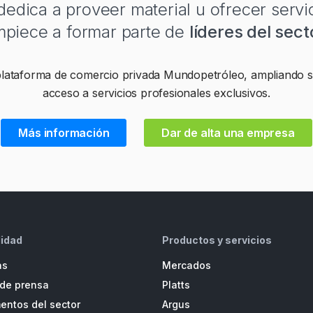
edica a proveer material u ofrecer servi
piece a formar parte de
líderes del sect
 plataforma de comercio privada Mundopetróleo, ampliando su
acceso a servicios profesionales exclusivos.
Más información
Dar de alta una empresa
lidad
Productos y servicios
as
Mercados
de prensa
Platts
ntos del sector
Argus