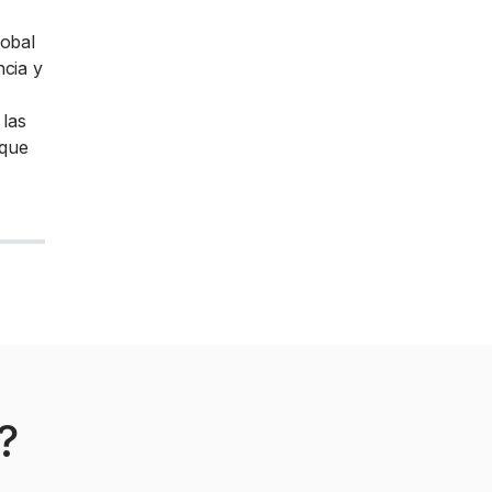
lobal
ncia y
 las
oque
?