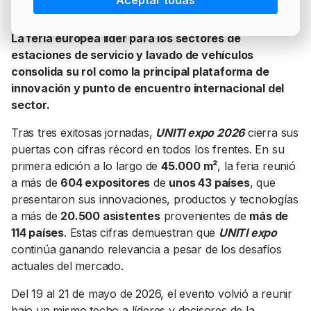
Aceptar todas
PRECIO BRENT
INTERVENCIÓN
LÍDERES EQUIPAMIENTOS Y SERVICIOS SECTOR
NEWSLETTER
GSO AGRÍCOLA
La feria europea líder para los sectores de
estaciones de servicio y lavado de vehículos
LÍDERES EQUIPAMIENTOS Y SERVICIOS DEL
GSO PROFESIONAL
consolida su rol como la principal plataforma de
SECTOR
innovación y punto de encuentro internacional del
MOD. 511
sector.
TABLÓN Y MARKETPLACE
EXISTENCIAS
Tras tres exitosas jornadas,
UNITI expo 2026
cierra sus
MAKETPLACES
MOD. 500-503
puertas con cifras récord en todos los frentes. En su
primera edición a lo largo de
45.000 m²
, la feria reunió
MODELO 319
a más de
604 expositores
de
unos 43 países
, que
presentaron sus innovaciones, productos y tecnologías
a más de
20.500 asistentes
provenientes de
más de
114 países
. Estas cifras demuestran que
UNITI expo
continúa ganando relevancia a pesar de los desafíos
actuales del mercado.
Del 19 al 21 de mayo de 2026, el evento volvió a reunir
bajo un mismo techo a líderes y decisores de la