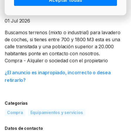
Aceptar todas
PRECIO BRENT
INTERVENCIÓN
LÍDERES EQUIPAMIENTOS Y SERVICIOS SECTOR
NEWSLETTER
GSO AGRÍCOLA
01 Jul 2026
LÍDERES EQUIPAMIENTOS Y SERVICIOS DEL
GSO PROFESIONAL
SECTOR
Buscamos terrenos (mixto o industrial) para lavadero
MOD. 511
de coches, si tienes entre 700 y 1800 M3 esta es una
TABLÓN Y MARKETPLACE
calle transitada y una población superior a 20.000
EXISTENCIAS
habitantes ponte en contacto con nosotros.
MAKETPLACES
Compra - Alquiler o sociedad con el propietario
MOD. 500-503
¿El anuncio es inapropiado, incorrecto o desea
MODELO 319
retirarlo?
Categorías
Compra
Equipamientos y servicios
Datos de contacto