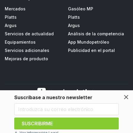
Mercados
Gasóleo MP
Platts
Platts
Argus
Argus
Servicios de actualidad
Análisis de la competencia
Equipamientos
App Mundopetróleo
Servicios adicionales
Publicidad en el portal
Mejoras de producto
Suscríbase a nuestro newsletter
Mundopetroleo Petrored, S.L. Polígono de Salcedo II, Parc. D3 - Navia
(33710), Asturias, España
SUSCRIBIRME
⚠️
Ver información Legal