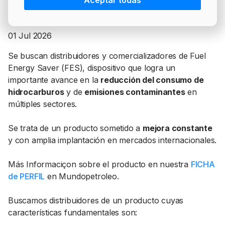
Aceptar todas
PRECIO BRENT
INTERVENCIÓN
LÍDERES EQUIPAMIENTOS Y SERVICIOS SECTOR
NEWSLETTER
GSO AGRÍCOLA
01 Jul 2026
LÍDERES EQUIPAMIENTOS Y SERVICIOS DEL
GSO PROFESIONAL
SECTOR
Se buscan distribuidores y comercializadores de Fuel
MOD. 511
Energy Saver (FES), dispositivo que logra un
TABLÓN Y MARKETPLACE
importante avance en la
reducción del consumo de
EXISTENCIAS
hidrocarburos
y de
emisiones contaminantes
en
MAKETPLACES
múltiples sectores.
MOD. 500-503
MODELO 319
Se trata de un producto sometido a
mejora constante
y con amplia implantación en mercados internacionales.
Más Informaciçon sobre el producto en nuestra
FICHA
de PERFIL
en Mundopetroleo.
Buscamos distribuidores de un producto cuyas
características fundamentales son: