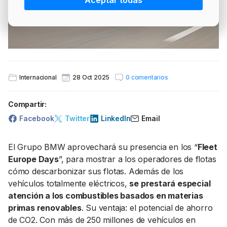
Aceptar todas
PRECIO BRENT
INTERVENCIÓN
LÍDERES EQUIPAMIENTOS Y SERVICIOS SECTOR
NEWSLETTER
GSO AGRÍCOLA
LÍDERES EQUIPAMIENTOS Y SERVICIOS DEL
GSO PROFESIONAL
SECTOR
MOD. 511
TABLÓN Y MARKETPLACE
Internacional
28 Oct 2025
0 comentarios
EXISTENCIAS
MAKETPLACES
Compartir:
MOD. 500-503
Facebook
Twitter
LinkedIn
Email
MODELO 319
El Grupo BMW aprovechará su presencia en los “
Fleet
Europe Days
”, para mostrar a los operadores de flotas
cómo descarbonizar sus flotas. Además de los
vehículos totalmente eléctricos,
se prestará especial
atención a los combustibles basados en materias
primas renovables
. Su ventaja: el potencial de ahorro
de CO2. Con más de 250 millones de vehículos en