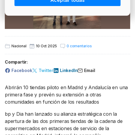
Aceptar todas
PRECIO BRENT
INTERVENCIÓN
LÍDERES EQUIPAMIENTOS Y SERVICIOS SECTOR
NEWSLETTER
GSO AGRÍCOLA
LÍDERES EQUIPAMIENTOS Y SERVICIOS DEL
GSO PROFESIONAL
SECTOR
MOD. 511
TABLÓN Y MARKETPLACE
Nacional
10 Oct 2025
0 comentarios
EXISTENCIAS
MAKETPLACES
Compartir:
MOD. 500-503
Facebook
Twitter
LinkedIn
Email
MODELO 319
Abrirán 10 tiendas piloto en Madrid y Andalucía en una
primera fase y prevén su extensión a otras
comunidades en función de los resultados
bp y Dia han lanzado su alianza estratégica con la
apertura de las dos primeras tiendas de la cadena de
supermercados en estaciones de servicio de la