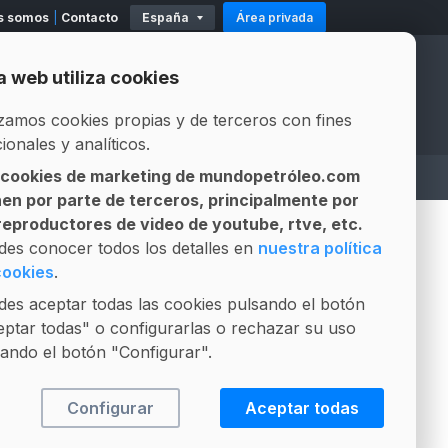
s somos
Contacto
España
Área privada
11
Existencias
Mod. 500-503
Modelo 319
a web utiliza cookies
Official Partners
Official Partners
izamos cookies propias y de terceros con fines
ionales y analíticos.
 cookies de marketing de mundopetróleo.com
A
ASESOR LEGAL
LICITACIONES
nen por parte de terceros, principalmente por
Gestión integral de contratos
Composición Fósil vs Biofuel
 reproductores de video de youtube, rtve, etc.
PUBLICIDAD
des conocer todos los detalles en
nuestra política
cookies
.
es aceptar todas las cookies pulsando el botón
ptar todas" o configurarlas o rechazar su uso
ando el botón "Configurar".
Configurar
Aceptar todas
+VISTO
+COMENTADO
+INTERESANTE