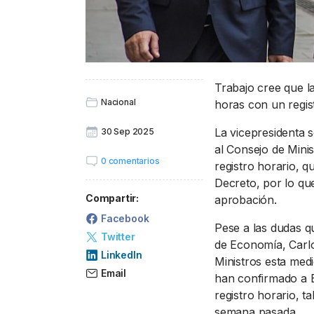
Trabajo cree que la
Nacional
horas con un regist
La vicepresidenta s
30 Sep 2025
al Consejo de Minis
0 comentarios
registro horario, 
Decreto, por lo qu
Compartir:
aprobación.
Facebook
Pese a las dudas q
Twitter
de Economía, Carlo
LinkedIn
Ministros esta medi
Email
han confirmado a E
registro horario, t
semana pasada.