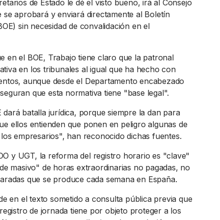
etarios de Estado le dé el visto bueno, irá al Consejo
e se aprobará y enviará directamente al Boletín
(BOE) sin necesidad de convalidación en el
e en el BOE, Trabajo tiene claro que la patronal
tiva en los tribunales al igual que ha hecho con
mentos, aunque desde el Departamento encabezado
seguran que esta normativa tiene "base legal".
 dará batalla jurídica, porque siempre la dan para
ue ellos entienden que ponen en peligro algunas de
e los empresarios", han reconocido dichas fuentes.
O y UGT, la reforma del registro horario es "clave"
aude masivo" de horas extraordinarias no pagadas, no
claradas que se produce cada semana en España.
nde en el texto sometido a consulta pública previa que
 registro de jornada tiene por objeto proteger a los