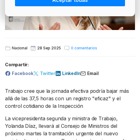
Aceptar todas
PRECIO BRENT
INTERVENCIÓN
LÍDERES EQUIPAMIENTOS Y SERVICIOS SECTOR
NEWSLETTER
GSO AGRÍCOLA
LÍDERES EQUIPAMIENTOS Y SERVICIOS DEL
GSO PROFESIONAL
SECTOR
MOD. 511
TABLÓN Y MARKETPLACE
Nacional
28 Sep 2025
0 comentarios
EXISTENCIAS
MAKETPLACES
Compartir:
MOD. 500-503
Facebook
Twitter
LinkedIn
Email
MODELO 319
Trabajo cree que la jornada efectiva podría bajar más
allá de las 37,5 horas con un registro "eficaz" y el
control cotidiano de la Inspección
La vicepresidenta segunda y ministra de Trabajo,
Yolanda Díaz, llevará al Consejo de Ministros del
próximo martes la tramitación urgente del nuevo