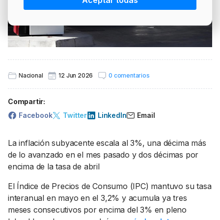
Aceptar todas
PRECIO BRENT
INTERVENCIÓN
LÍDERES EQUIPAMIENTOS Y SERVICIOS SECTOR
NEWSLETTER
GSO AGRÍCOLA
LÍDERES EQUIPAMIENTOS Y SERVICIOS DEL
GSO PROFESIONAL
SECTOR
MOD. 511
TABLÓN Y MARKETPLACE
Nacional
12 Jun 2026
0 comentarios
EXISTENCIAS
MAKETPLACES
Compartir:
MOD. 500-503
Facebook
Twitter
LinkedIn
Email
MODELO 319
La inflación subyacente escala al 3%, una décima más
de lo avanzado en el mes pasado y dos décimas por
encima de la tasa de abril
El Índice de Precios de Consumo (IPC) mantuvo su tasa
interanual en mayo en el 3,2% y acumula ya tres
meses consecutivos por encima del 3% en pleno