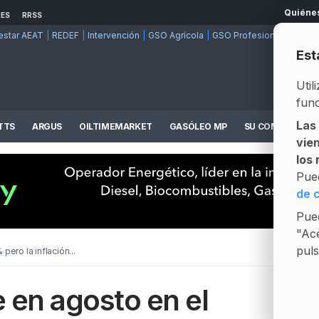
Quiéne
RES
RRSS
estar AEAT
REDEF
Intervención
GSO Agrícola
GSO Profesional
Mod. 5
Est
Util
func
Las
TTS
ARGUS
OILTIMEMARKET
GASÓLEO MP
SU COMPETENCI
vie
Informes Precios y Operadores
Plataforma de compra/venta en tiempo real
los
Pue
de 
Pued
"Ace
puls
pero la inflación...
e en agosto en el