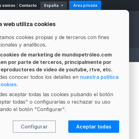
s somos
Contacto
España
Área privada
11
Existencias
Mod. 500-503
Modelo 319
a web utiliza cookies
Official Partners
Official Partners
izamos cookies propias y de terceros con fines
ionales y analíticos.
 cookies de marketing de mundopetróleo.com
A
ASESOR LEGAL
LICITACIONES
nen por parte de terceros, principalmente por
Gestión integral de contratos
Composición Fósil vs Biofuel
 reproductores de video de youtube, rtve, etc.
PUBLICIDAD
des conocer todos los detalles en
nuestra política
cookies
.
es aceptar todas las cookies pulsando el botón
ptar todas" o configurarlas o rechazar su uso
ando el botón "Configurar".
Configurar
Aceptar todas
+VISTO
+COMENTADO
+INTERESANTE