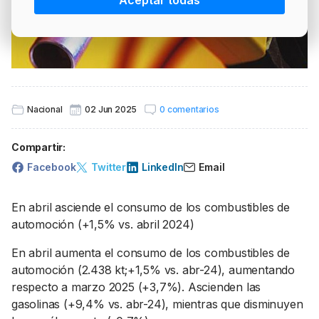
Aceptar todas
PRECIO BRENT
INTERVENCIÓN
LÍDERES EQUIPAMIENTOS Y SERVICIOS SECTOR
NEWSLETTER
GSO AGRÍCOLA
LÍDERES EQUIPAMIENTOS Y SERVICIOS DEL
GSO PROFESIONAL
SECTOR
MOD. 511
TABLÓN Y MARKETPLACE
Nacional
02 Jun 2025
0 comentarios
EXISTENCIAS
MAKETPLACES
Compartir:
MOD. 500-503
Facebook
Twitter
LinkedIn
Email
MODELO 319
En abril asciende el consumo de los combustibles de
automoción (+1,5% vs. abril 2024)
En abril aumenta el consumo de los combustibles de
automoción (2.438 kt;+1,5% vs. abr-24), aumentando
respecto a marzo 2025 (+3,7%). Ascienden las
gasolinas (+9,4% vs. abr-24), mientras que disminuyen