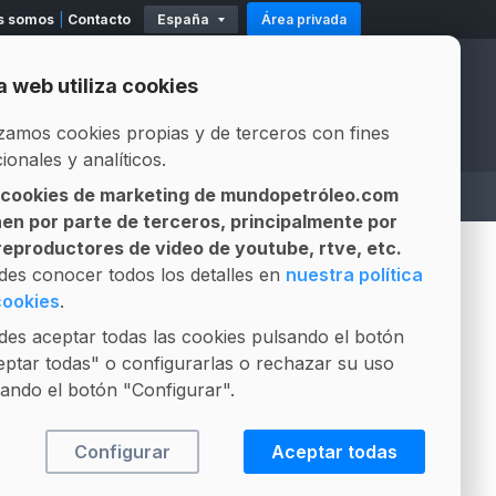
s somos
Contacto
España
Área privada
11
Existencias
Mod. 500-503
Modelo 319
a web utiliza cookies
Official Partners
Official Partners
izamos cookies propias y de terceros con fines
ionales y analíticos.
 cookies de marketing de mundopetróleo.com
A
ASESOR LEGAL
LICITACIONES
nen por parte de terceros, principalmente por
Gestión integral de contratos
Composición Fósil vs Biofuel
 reproductores de video de youtube, rtve, etc.
PUBLICIDAD
des conocer todos los detalles en
nuestra política
cookies
.
es aceptar todas las cookies pulsando el botón
ptar todas" o configurarlas o rechazar su uso
ando el botón "Configurar".
Configurar
Aceptar todas
+VISTO
+COMENTADO
+INTERESANTE