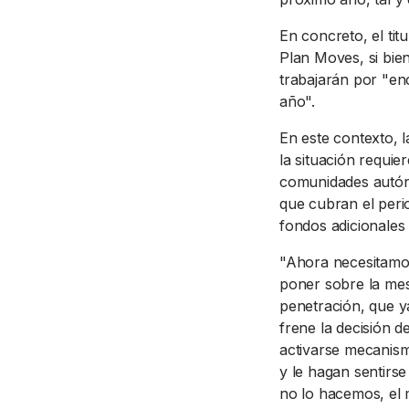
En concreto, el tit
Plan Moves, si bie
trabajarán por "en
año".
En este contexto, 
la situación requie
comunidades autóno
que cubran el perio
fondos adicionales
"Ahora necesitamos
poner sobre la mes
penetración, que y
frene la decisión 
activarse mecanism
y le hagan sentirse
no lo hacemos, el