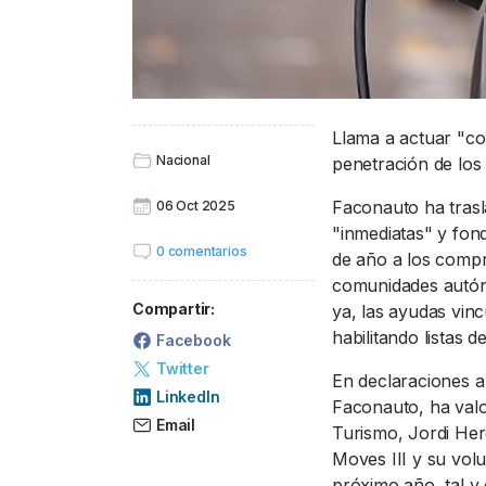
Llama a actuar "con
Nacional
penetración de los
Faconauto ha trasl
06 Oct 2025
"inmediatas" y fon
0 comentarios
de año a los compr
comunidades autón
Compartir:
ya, las ayudas vin
habilitando listas d
Facebook
Twitter
En declaraciones a
LinkedIn
Faconauto, ha valo
Email
Turismo, Jordi Her
Moves III y su vol
próximo año, tal y