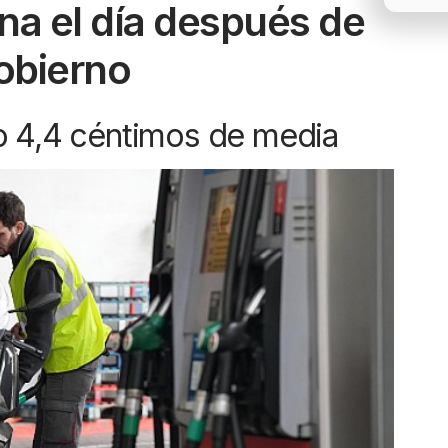
ina el día después de
obierno
o 4,4 céntimos de media