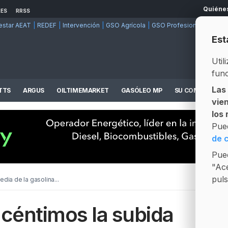
Quiéne
RES
RRSS
estar AEAT
REDEF
Intervención
GSO Agrícola
GSO Profesional
Mod. 5
Est
Util
func
Las
TTS
ARGUS
OILTIMEMARKET
GASÓLEO MP
SU COMPETENCI
vie
Informes Precios y Operadores
Plataforma de compra/venta en tiempo real
los
Pue
de 
Pued
"Ace
puls
dia de la gasolina...
 céntimos la subida