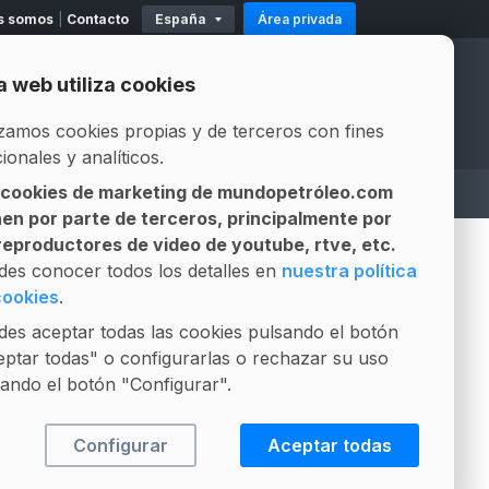
s somos
Contacto
España
Área privada
11
Existencias
Mod. 500-503
Modelo 319
a web utiliza cookies
Official Partners
Official Partners
izamos cookies propias y de terceros con fines
ionales y analíticos.
 cookies de marketing de mundopetróleo.com
A
ASESOR LEGAL
LICITACIONES
nen por parte de terceros, principalmente por
Gestión integral de contratos
Composición Fósil vs Biofuel
 reproductores de video de youtube, rtve, etc.
PUBLICIDAD
des conocer todos los detalles en
nuestra política
cookies
.
es aceptar todas las cookies pulsando el botón
ptar todas" o configurarlas o rechazar su uso
ando el botón "Configurar".
Configurar
Aceptar todas
+VISTO
+COMENTADO
+INTERESANTE