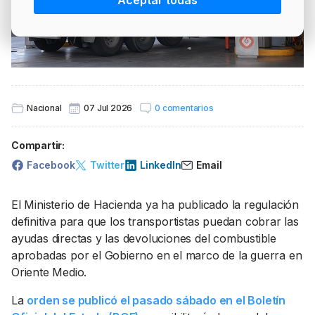
Aceptar todas
PRECIO BRENT
INTERVENCIÓN
LÍDERES EQUIPAMIENTOS Y SERVICIOS SECTOR
NEWSLETTER
GSO AGRÍCOLA
LÍDERES EQUIPAMIENTOS Y SERVICIOS DEL
GSO PROFESIONAL
SECTOR
MOD. 511
TABLÓN Y MARKETPLACE
Nacional
07 Jul 2026
0 comentarios
EXISTENCIAS
MAKETPLACES
Compartir:
MOD. 500-503
Facebook
Twitter
LinkedIn
Email
MODELO 319
El Ministerio de Hacienda ya ha publicado la regulación
definitiva para que los transportistas puedan cobrar las
ayudas directas y las devoluciones del combustible
aprobadas por el Gobierno en el marco de la guerra en
Oriente Medio.
La
orden se publicó el pasado sábado en el Boletín