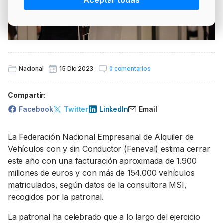
Aceptar todas
PRECIO BRENT
INTERVENCIÓN
LÍDERES EQUIPAMIENTOS Y SERVICIOS SECTOR
NEWSLETTER
GSO AGRÍCOLA
LÍDERES EQUIPAMIENTOS Y SERVICIOS DEL
GSO PROFESIONAL
SECTOR
MOD. 511
Nacional
15 Dic 2023
0 comentarios
TABLÓN Y MARKETPLACE
EXISTENCIAS
Compartir:
MAKETPLACES
MOD. 500-503
Facebook
Twitter
LinkedIn
Email
MODELO 319
La Federación Nacional Empresarial de Alquiler de
Vehículos con y sin Conductor (Feneval) estima cerrar
este año con una facturación aproximada de 1.900
millones de euros y con más de 154.000 vehículos
matriculados, según datos de la consultora MSI,
recogidos por la patronal.
La patronal ha celebrado que a lo largo del ejercicio