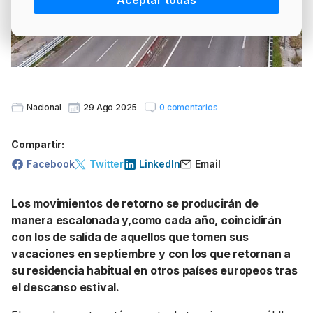
Aceptar todas
PRECIO BRENT
INTERVENCIÓN
LÍDERES EQUIPAMIENTOS Y SERVICIOS SECTOR
NEWSLETTER
GSO AGRÍCOLA
LÍDERES EQUIPAMIENTOS Y SERVICIOS DEL
GSO PROFESIONAL
SECTOR
MOD. 511
TABLÓN Y MARKETPLACE
Nacional
29 Ago 2025
0 comentarios
EXISTENCIAS
MAKETPLACES
Compartir:
MOD. 500-503
Facebook
Twitter
LinkedIn
Email
MODELO 319
Los movimientos de retorno se producirán de
manera escalonada y,como cada año, coincidirán
con los de salida de aquellos que tomen sus
vacaciones en septiembre y con los que retornan a
su residencia habitual en otros países europeos tras
el descanso estival.