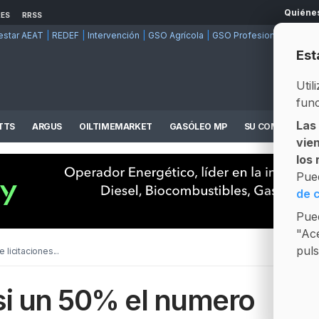
Quiéne
RES
RRSS
estar AEAT
REDEF
Intervención
GSO Agrícola
GSO Profesional
Mod. 5
Est
Util
func
Las
TTS
ARGUS
OILTIMEMARKET
GASÓLEO MP
SU COMPETENCI
vie
Informes Precios y Operadores
Plataforma de compra/venta en tiempo real
los
Pue
de 
Pued
"Ace
puls
licitaciones...
si un 50% el numero