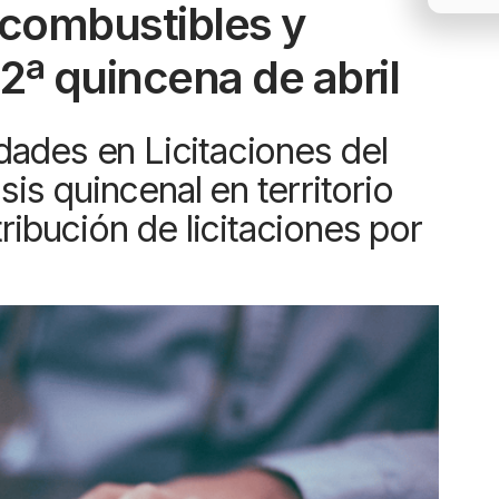
e combustibles y
2ª quincena de abril
ades en Licitaciones del
isis quincenal en territorio
ribución de licitaciones por