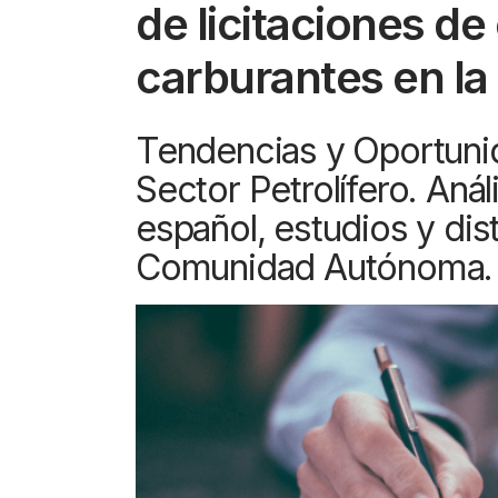
de licitaciones d
PRECIO BRENT
INTERVENCIÓN
LÍDERES EQUIPAMIENTOS Y SERVICIOS SECTOR
NEWSLETTER
GSO AGRÍCOLA
carburantes en la 
LÍDERES EQUIPAMIENTOS Y SERVICIOS DEL SECTOR
GSO PROFESIONAL
Tendencias y Oportunid
TABLÓN Y MARKETPLACE
MOD. 511
Sector Petrolífero. Anál
MAKETPLACES
EXISTENCIAS
español, estudios y dist
MOD. 500-503
Comunidad Autónoma.
MODELO 319