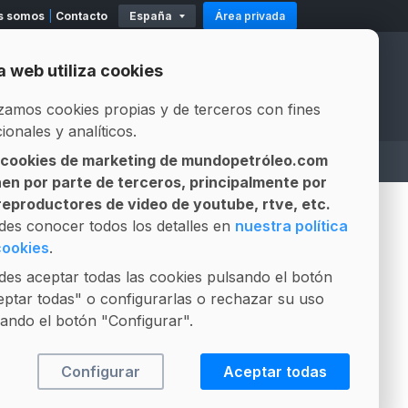
s somos
Contacto
España
Área privada
11
Existencias
Mod. 500-503
Modelo 319
a web utiliza cookies
Official Partners
Official Partners
izamos cookies propias y de terceros con fines
ionales y analíticos.
 cookies de marketing de mundopetróleo.com
A
ASESOR LEGAL
LICITACIONES
nen por parte de terceros, principalmente por
Gestión integral de contratos
Composición Fósil vs Biofuel
 reproductores de video de youtube, rtve, etc.
PUBLICIDAD
des conocer todos los detalles en
nuestra política
cookies
.
es aceptar todas las cookies pulsando el botón
ptar todas" o configurarlas o rechazar su uso
ando el botón "Configurar".
Configurar
Aceptar todas
+VISTO
+COMENTADO
+INTERESANTE