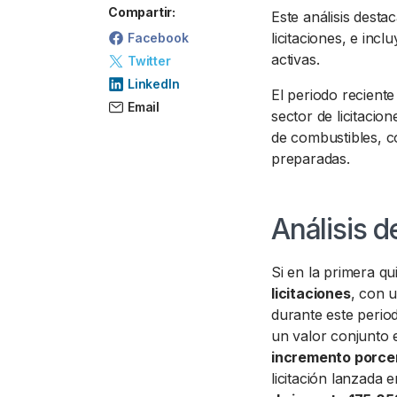
Compartir:
Este análisis desta
licitaciones, e in
Facebook
activas.
Twitter
LinkedIn
El periodo recient
Email
sector de licitacio
de combustibles, c
preparadas.
Análisis d
Si en la primera q
licitaciones
, con 
durante este perio
un valor conjunto
incremento porcen
licitación lanzada