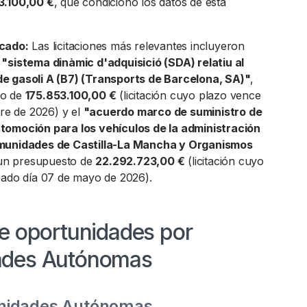
3.100,00 €
, que condicionó los datos de esta
cado:
Las licitaciones más relevantes incluyeron
l
"sistema dinàmic d'adquisició (SDA) relatiu al
e gasoli A (B7) (Transports de Barcelona, SA)"
,
to de
175.853.100,00 €
(licitación cuyo plazo vence
bre de 2026) y el
"acuerdo marco de suministro de
tomoción para los vehículos de la administración
omunidades de Castilla-La Mancha y Organismos
un presupuesto de
22.292.723,00 €
(licitación cuyo
sado día 07 de mayo de 2026).
e oportunidades por
des Autónomas
nidades Autónomas