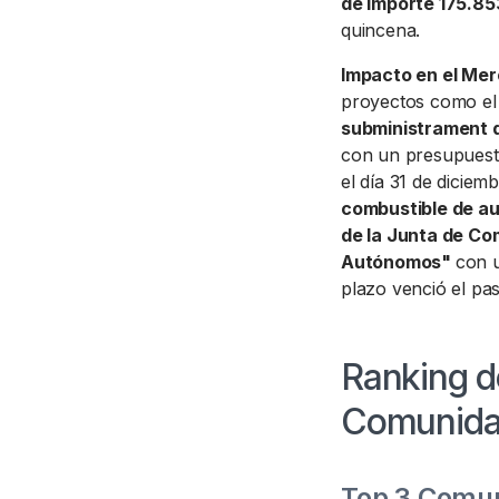
de importe 175.85
quincena.
Impacto en el Mer
proyectos como e
subministrament d
con un presupues
el día 31 de diciem
combustible de au
de la Junta de C
Autónomos"
con 
plazo venció el pa
Ranking d
Comunida
Top 3 Comu