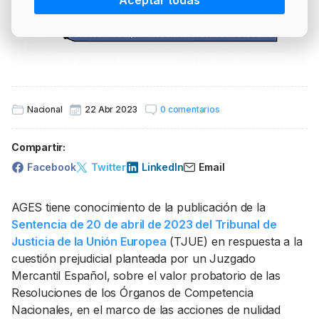
Aceptar todas
PRECIO BRENT
INTERVENCIÓN
LÍDERES EQUIPAMIENTOS Y SERVICIOS SECTOR
NEWSLETTER
GSO AGRÍCOLA
LÍDERES EQUIPAMIENTOS Y SERVICIOS DEL
GSO PROFESIONAL
SECTOR
MOD. 511
TABLÓN Y MARKETPLACE
Nacional
22 Abr 2023
0 comentarios
EXISTENCIAS
MAKETPLACES
Compartir:
MOD. 500-503
Facebook
Twitter
LinkedIn
Email
MODELO 319
AGES tiene conocimiento de la publicación de la
Sentencia de 20 de abril de 2023 del Tribunal de
Justicia de la Unión Europea
(TJUE) en respuesta a la
cuestión prejudicial planteada por un Juzgado
Mercantil Español, sobre el valor probatorio de las
Resoluciones de los Órganos de Competencia
Nacionales, en el marco de las acciones de nulidad