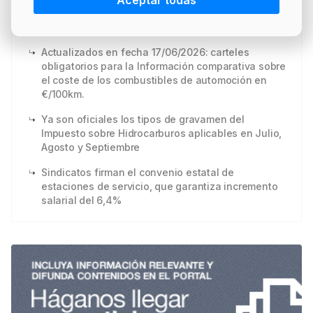
Aceptar todas
PRECIO BRENT
INTERVENCIÓN
LÍDERES EQUIPAMIENTOS Y SERVICIOS SECTOR
IVA gasolina y gasóleo 2026: fin de la rebaja al
10% y vuelta al 21%
NEWSLETTER
GSO AGRÍCOLA
Actualizados en fecha 17/06/2026: carteles
LÍDERES EQUIPAMIENTOS Y SERVICIOS DEL
GSO PROFESIONAL
obligatorios para la Información comparativa sobre
SECTOR
el coste de los combustibles de automoción en
MOD. 511
€/100km.
TABLÓN Y MARKETPLACE
Ya son oficiales los tipos de gravamen del
EXISTENCIAS
Impuesto sobre Hidrocarburos aplicables en Julio,
MAKETPLACES
Agosto y Septiembre
MOD. 500-503
Sindicatos firman el convenio estatal de
MODELO 319
estaciones de servicio, que garantiza incremento
salarial del 6,4%