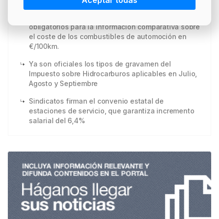
Aceptar todas
PRECIO BRENT
INTERVENCIÓN
LÍDERES EQUIPAMIENTOS Y SERVICIOS SECTOR
Actualizados en fecha 17/06/2026: carteles
NEWSLETTER
GSO AGRÍCOLA
obligatorios para la Información comparativa sobre
el coste de los combustibles de automoción en
LÍDERES EQUIPAMIENTOS Y SERVICIOS DEL
GSO PROFESIONAL
€/100km.
SECTOR
MOD. 511
Ya son oficiales los tipos de gravamen del
TABLÓN Y MARKETPLACE
Impuesto sobre Hidrocarburos aplicables en Julio,
Agosto y Septiembre
EXISTENCIAS
MAKETPLACES
Sindicatos firman el convenio estatal de
MOD. 500-503
estaciones de servicio, que garantiza incremento
salarial del 6,4%
MODELO 319