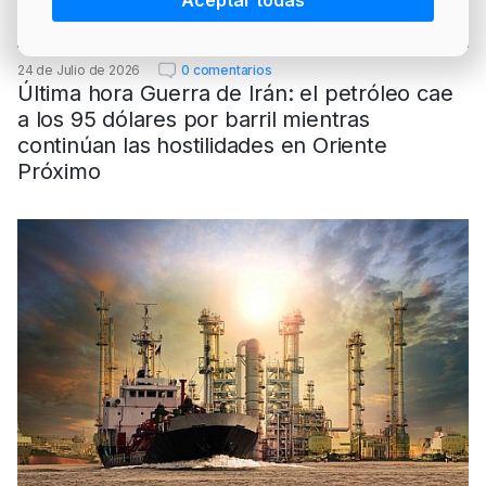
Aceptar todas
PRECIO BRENT
INTERVENCIÓN
LÍDERES EQUIPAMIENTOS Y SERVICIOS SECTOR
NEWSLETTER
GSO AGRÍCOLA
24 de Julio de 2026
0 comentarios
Última hora Guerra de Irán: el petróleo cae
LÍDERES EQUIPAMIENTOS Y SERVICIOS DEL
GSO PROFESIONAL
a los 95 dólares por barril mientras
SECTOR
MOD. 511
continúan las hostilidades en Oriente
TABLÓN Y MARKETPLACE
Próximo
EXISTENCIAS
MAKETPLACES
MOD. 500-503
MODELO 319