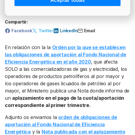
Aceptar todas
PRECIO BRENT
INTERVENCIÓN
LÍDERES EQUIPAMIENTOS Y SERVICIOS SECTOR
Más artículos del autor
NEWSLETTER
GSO AGRÍCOLA
Compartir:
LÍDERES EQUIPAMIENTOS Y SERVICIOS DEL
GSO PROFESIONAL
Facebook
Twitter
LinkedIn
Email
SECTOR
MOD. 511
TABLÓN Y MARKETPLACE
En relación con la la
Orden por la que se establecen
EXISTENCIAS
las obligaciones de aportación al Fondo Nacional de
MAKETPLACES
Eficiencia Energética en el año 2020
, que afecta
MOD. 500-503
SOLO a las comercializadoras de gas y electricidad, los
operadores de productos petrolíferos al por mayor y
MODELO 319
los operadores de gases licuados de petróleo al por
mayor, el Ministerio publica una Nota donde informa de
un
aplazamiento en el pago de la cuota/aportación
correspondiente al primer trimestre.
Adjunto os enviamos la
orden de obligaciones de
aportación al Fondo Nacional de Eficiencia
Energética
y la
Nota publicada con el aplazamiento