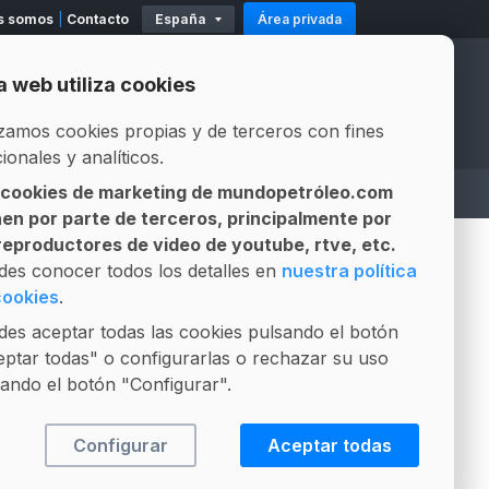
s somos
Contacto
España
Área privada
11
Existencias
Mod. 500-503
Modelo 319
a web utiliza cookies
Official Partners
Official Partners
izamos cookies propias y de terceros con fines
ionales y analíticos.
 cookies de marketing de mundopetróleo.com
A
ASESOR LEGAL
LICITACIONES
nen por parte de terceros, principalmente por
Gestión integral de contratos
Composición Fósil vs Biofuel
 reproductores de video de youtube, rtve, etc.
des conocer todos los detalles en
nuestra política
cookies
.
¿Qué son?
es aceptar todas las cookies pulsando el botón
ptar todas" o configurarlas o rechazar su uso
Las participaciones son artículos
ando el botón "Configurar".
y opiniones que preparamos para
usted en colaboración con
Configurar
Aceptar todas
expertos seleccionados y
profesionales relacionados con el