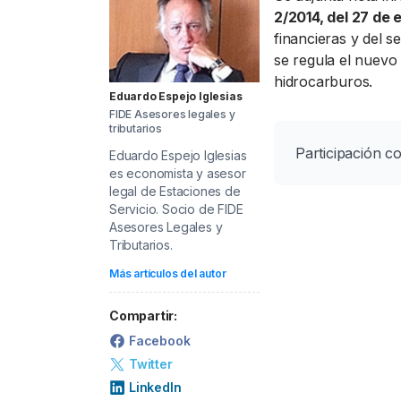
PRECIO BRENT
INTERVENCIÓN
LÍDERES EQUIPAMIENTOS Y SERVICIOS SECTOR
2/2014, del 27 de 
financieras y del s
NEWSLETTER
GSO AGRÍCOLA
se regula el nuevo
LÍDERES EQUIPAMIENTOS Y SERVICIOS DEL SECTOR
GSO PROFESIONAL
hidrocarburos.
Eduardo Espejo Iglesias
FIDE Asesores legales y
TABLÓN Y MARKETPLACE
MOD. 511
tributarios
Participación c
MAKETPLACES
EXISTENCIAS
Eduardo Espejo Iglesias
es economista y asesor
MOD. 500-503
legal de Estaciones de
Servicio. S
ocio de FIDE
Asesores Legales y
MODELO 319
Tributarios.
Más artículos del autor
Compartir:
Facebook
Twitter
LinkedIn