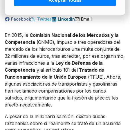
Aceptar todas
PRECIO BRENT
INTERVENCIÓN
LÍDERES EQUIPAMIENTOS Y SERVICIOS SECTOR
Compartir:
NEWSLETTER
GSO AGRÍCOLA
Facebook
Twitter
LinkedIn
Email
LÍDERES EQUIPAMIENTOS Y SERVICIOS DEL
GSO PROFESIONAL
SECTOR
En 2015, la
Comisión Nacional de los Mercados y la
MOD. 511
Competencia
(CNMC), impuso a tres operadores del
TABLÓN Y MARKETPLACE
mercado de los hidrocarburos una multa conjunta de
EXISTENCIAS
MAKETPLACES
32 millones de euros, tras acreditar, por ese organismo,
MOD. 500-503
varias infracciones a la
Ley de Defensa de la
Competencia
y al artículo 101 del
Tratado de
MODELO 319
Funcionamiento de la Unión Europea
(TFUE). Ahora,
algunas asociaciones de transportistas y gasolineras
han reclamado compensaciones por los daños
sufridos, argumentando que la fijación de precios les
afectó negativamente.
A pesar de la millonaria sanción, existen dudas
razonables sobre si realmente se trató de un acuerdo