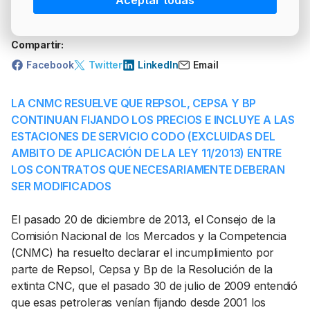
Aceptar todas
PRECIO BRENT
INTERVENCIÓN
LÍDERES EQUIPAMIENTOS Y SERVICIOS SECTOR
Más artículos del autor
NEWSLETTER
GSO AGRÍCOLA
Compartir:
LÍDERES EQUIPAMIENTOS Y SERVICIOS DEL
GSO PROFESIONAL
Facebook
Twitter
LinkedIn
Email
SECTOR
MOD. 511
LA CNMC RESUELVE QUE REPSOL, CEPSA Y BP
TABLÓN Y MARKETPLACE
EXISTENCIAS
CONTINUAN FIJANDO LOS PRECIOS E INCLUYE A LAS
MAKETPLACES
ESTACIONES DE SERVICIO CODO (EXCLUIDAS DEL
MOD. 500-503
AMBITO DE APLICACIÓN DE LA LEY 11/2013) ENTRE
LOS CONTRATOS QUE NECESARIAMENTE DEBERAN
MODELO 319
SER MODIFICADOS
El pasado 20 de diciembre de 2013, el Consejo de la
Comisión Nacional de los Mercados y la Competencia
(CNMC) ha resuelto declarar el incumplimiento por
parte de Repsol, Cepsa y Bp de la Resolución de la
extinta CNC, que el pasado 30 de julio de 2009 entendió
que esas petroleras venían fijando desde 2001 los