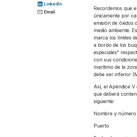
LinkedIn
Recordemos que el
Email
únicamente por ca
emisión de óxidos d
medio ambiente. Es
marca los límites d
a bordo de los bu
especiales” respect
con sus condicione
marítimo de la zona
debe ser inferior (
Así, el Apéndice V
que deberá contene
siguiente:
Nombre y número 
Puerto