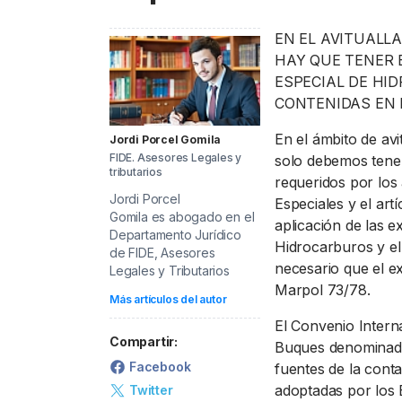
PRECIO BRENT
INTERVENCIÓN
LÍDERES EQUIPAMIENTOS Y SERVICIOS SECTOR
EN EL AVITUALL
NEWSLETTER
GSO AGRÍCOLA
HAY QUE TENER 
LÍDERES EQUIPAMIENTOS Y SERVICIOS DEL SECTOR
GSO PROFESIONAL
ESPECIAL DE HID
CONTENIDAS EN 
TABLÓN Y MARKETPLACE
MOD. 511
En el ámbito de av
Jordi Porcel Gomila
MAKETPLACES
EXISTENCIAS
FIDE. Asesores Legales y
solo debemos tener
tributarios
requeridos por los
MOD. 500-503
Jordi Porcel
Especiales y el art
Gomila
es abogado en el
aplicación de las 
MODELO 319
Departamento Jurídico
Hidrocarburos y el
de FIDE, Asesores
necesario que el e
Legales y Tributarios
Marpol 73/78.
Más artículos del autor
El Convenio Intern
Compartir:
Buques denominado 
Facebook
fuentes de la cont
adoptadas por los 
Twitter