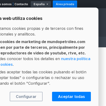
s somos
Contacto
España
Área privada
11
Existencias
Mod. 500-503
Modelo 319
a web utiliza cookies
Official Partners
Official Partners
izamos cookies propias y de terceros con fines
ionales y analíticos.
 cookies de marketing de mundopetróleo.com
A
ASESOR LEGAL
LICITACIONES
nen por parte de terceros, principalmente por
Gestión integral de contratos
Composición Fósil vs Biofuel
 reproductores de video de youtube, rtve, etc.
des conocer todos los detalles en
nuestra política
cookies
.
¿Qué son?
es aceptar todas las cookies pulsando el botón
ptar todas" o configurarlas o rechazar su uso
Las participaciones son artículos
ando el botón "Configurar".
y opiniones que preparamos para
usted en colaboración con
Configurar
Aceptar todas
expertos seleccionados y
profesionales relacionados con el