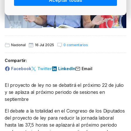
Aceptar todas
PRECIO BRENT
INTERVENCIÓN
LÍDERES EQUIPAMIENTOS Y SERVICIOS SECTOR
NEWSLETTER
GSO AGRÍCOLA
LÍDERES EQUIPAMIENTOS Y SERVICIOS DEL
GSO PROFESIONAL
SECTOR
MOD. 511
TABLÓN Y MARKETPLACE
Nacional
16 Jul 2025
0 comentarios
EXISTENCIAS
MAKETPLACES
Compartir:
MOD. 500-503
Facebook
Twitter
LinkedIn
Email
MODELO 319
El proyecto de ley no se debatirá el próximo 22 de julio
y se aplaza al próximo periodo de sesiones en
septiembre
El debate a la totalidad en el Congreso de los Diputados
del proyecto de ley para reducir la jornada laboral
hasta las 37,5 horas se aplazará al próximo periodo