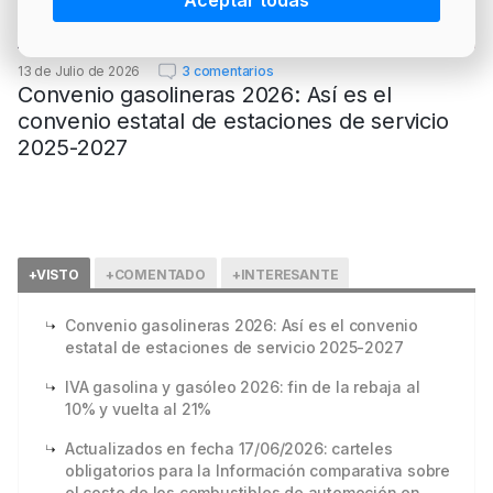
Aceptar todas
PRECIO BRENT
INTERVENCIÓN
LÍDERES EQUIPAMIENTOS Y SERVICIOS SECTOR
NEWSLETTER
GSO AGRÍCOLA
13 de Julio de 2026
3 comentarios
Convenio gasolineras 2026: Así es el
LÍDERES EQUIPAMIENTOS Y SERVICIOS DEL
GSO PROFESIONAL
convenio estatal de estaciones de servicio
SECTOR
MOD. 511
2025-2027
TABLÓN Y MARKETPLACE
EXISTENCIAS
MAKETPLACES
MOD. 500-503
+VISTO
+COMENTADO
+INTERESANTE
MODELO 319
Convenio gasolineras 2026: Así es el convenio
estatal de estaciones de servicio 2025-2027
IVA gasolina y gasóleo 2026: fin de la rebaja al
10% y vuelta al 21%
Actualizados en fecha 17/06/2026: carteles
obligatorios para la Información comparativa sobre
el coste de los combustibles de automoción en