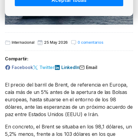
Aceptar todas
PRECIO BRENT
INTERVENCIÓN
LÍDERES EQUIPAMIENTOS Y SERVICIOS SECTOR
NEWSLETTER
GSO AGRÍCOLA
LÍDERES EQUIPAMIENTOS Y SERVICIOS DEL
GSO PROFESIONAL
SECTOR
MOD. 511
Internacional
25 May 2026
0 comentarios
TABLÓN Y MARKETPLACE
EXISTENCIAS
Compartir:
MAKETPLACES
MOD. 500-503
Facebook
Twitter
LinkedIn
Email
MODELO 319
El precio del barril de Brent, de referencia en Europa,
caía más de un 5% antes de la apertura de las Bolsas
europeas, hasta situarse en el entorno de los 98
dólares, ante las esperanzas de un próximo acuerdo de
paz entre Estados Unidos (EEUU) e Irán.
En concreto, el Brent se situaba en los 98,1 dólares, un
5,2% menos, frente a los 103 dólares en los que