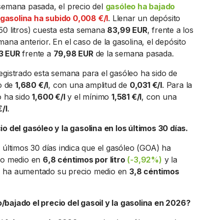
semana pasada, el precio del
gasóleo ha bajado
gasolina ha subido 0,008 €/l
. Llenar un depósito
50 litros) cuesta esta semana
83,99 EUR
, frente a los
ana anterior. En el caso de la gasolina, el depósito
3 EUR
frente a
79,98 EUR
de la semana pasada.
egistrado esta semana para el gasóleo ha sido de
o de
1,680 €/l
, con una amplitud de
0,031 €/l
. Para la
o ha sido
1,600 €/l
y el mínimo
1,581 €/l
, con una
/l
.
io del gasóleo y la gasolina en los últimos 30 días.
 últimos 30 días indica que el gasóleo (GOA) ha
cio medio en
6,8 céntimos por litro
(-3,92%)
y la
 ha aumentado su precio medio en
3,8 céntimos
bajado el precio del gasoil y la gasolina en 2026?