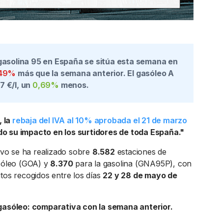
 gasolina 95 en España se sitúa esta semana en
,49%
más que la semana anterior. El gasóleo A
7 €/l
, un
0,69%
menos.
 la
rebaja del IVA al 10% aprobada el 21 de marzo
o su impacto en los surtidores de toda España."
tivo se ha realizado sobre
8.582
estaciones de
asóleo (GOA) y
8.370
para la gasolina (GNA95P), con
itos recogidos entre los días
22 y 28 de mayo de
 gasóleo: comparativa con la semana anterior.