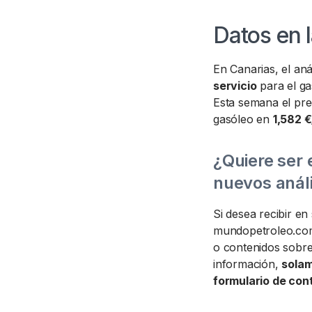
Datos en l
En Canarias, el aná
servicio
para el g
Esta semana el prec
gasóleo en
1,582 €
¿Quiere ser 
nuevos análi
Si desea recibir e
mundopetroleo.com 
o contenidos sobre 
información,
solam
formulario de con