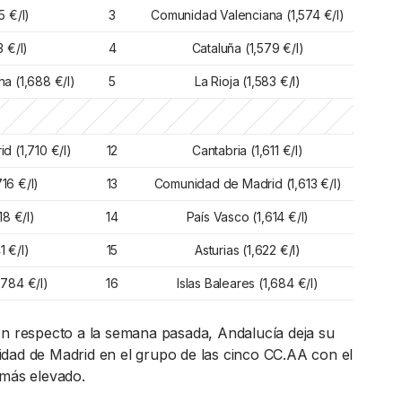
5 €/l)
3
Comunidad Valenciana (1,574 €/l)
 €/l)
4
Cataluña (1,579 €/l)
a (1,688 €/l)
5
La Rioja (1,583 €/l)
 (1,710 €/l)
12
Cantabria (1,611 €/l)
16 €/l)
13
Comunidad de Madrid (1,613 €/l)
18 €/l)
14
País Vasco (1,614 €/l)
1 €/l)
15
Asturias (1,622 €/l)
,784 €/l)
16
Islas Baleares (1,684 €/l)
on respecto a la semana pasada, Andalucía deja su
dad de Madrid en el grupo de las cinco CC.AA con el
 más elevado.