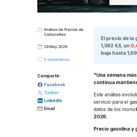
Análisis de Precios de
Carburantes
El precio de la
1,592 €/l
, un
0
29 May 2026
baja hasta
1,69
0 comentarios
"Una semana más,
Compartir:
continua mantiend
Facebook
Twitter
Este análisis evolu
LinkedIn
servicio para el g
Email
datos de los monol
2026.
Precio gasolina y