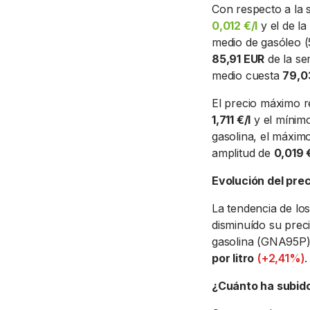
Con respecto a la 
0,012 €/l
y el de la
medio de gasóleo (
85,91 EUR
de la sem
medio cuesta
79,0
El precio máximo r
1,711 €/l
y el mínim
gasolina, el máxim
amplitud de
0,019 €
Evolución del prec
La tendencia de los
disminuído su pre
gasolina (GNA95P)
por litro
(+2,41%)
.
¿Cuánto ha subido/