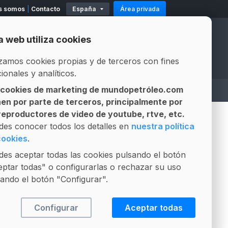
s somos
Contacto
España
Área privada
11
Existencias
Mod. 500-503
Modelo 319
a web utiliza cookies
Official Partners
Official Partners
izamos cookies propias y de terceros con fines
ionales y analíticos.
 cookies de marketing de mundopetróleo.com
A
ASESOR LEGAL
LICITACIONES
nen por parte de terceros, principalmente por
Gestión integral de contratos
Composición Fósil vs Biofuel
 reproductores de video de youtube, rtve, etc.
PUBLICIDAD
des conocer todos los detalles en
nuestra política
cookies
.
es aceptar todas las cookies pulsando el botón
ptar todas" o configurarlas o rechazar su uso
ando el botón "Configurar".
Configurar
Aceptar todas
+VISTO
+COMENTADO
+INTERESANTE