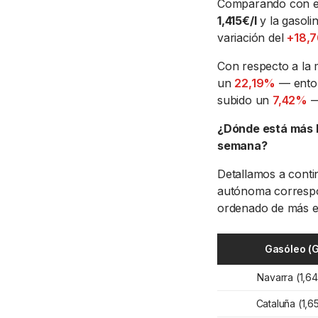
Comparando con 
1,415€/l
y la gasoli
variación del
+18,
Con respecto a la 
un
22,19%
— enton
subido un
7,42%
—
¿Dónde está más b
semana?
Detallamos a conti
autónoma correspo
ordenado de más e
Gasóleo (
Navarra (1,64
Cataluña (1,65