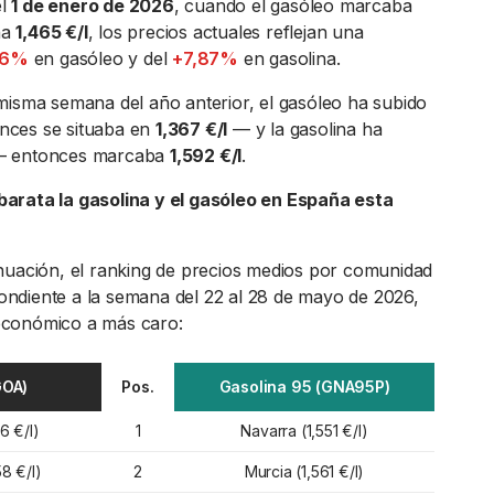
el
1 de enero de 2026
, cuando el gasóleo marcaba
na
1,465 €/l
, los precios actuales reflejan una
76%
en gasóleo y del
+7,87%
en gasolina.
misma semana del año anterior, el gasóleo ha subido
ces se situaba en
1,367 €/l
— y la gasolina ha
 entonces marcaba
1,592 €/l
.
arata la gasolina y el gasóleo en España esta
nuación, el ranking de precios medios por comunidad
ndiente a la semana del 22 al 28 de mayo de 2026,
conómico a más caro:
GOA)
Pos.
Gasolina 95 (GNA95P)
6 €/l)
1
Navarra (1,551 €/l)
8 €/l)
2
Murcia (1,561 €/l)