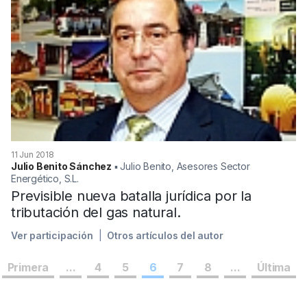
11 Jun 2018
Julio Benito Sánchez
▪︎ Julio Benito, Asesores Sector
Energético, S.L.
Previsible nueva batalla jurídica por la
tributación del gas natural.
Ver participación
Otros artículos del autor
Primera
...
4
5
6
7
8
...
Última