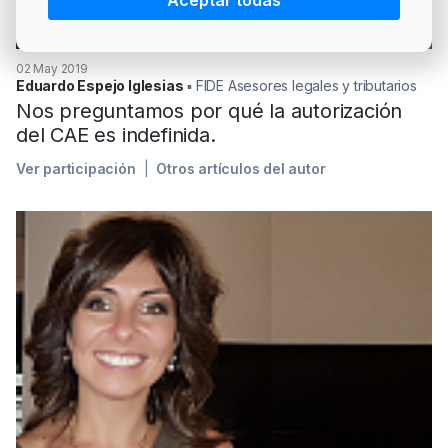
Aceptar todas
PRECIO BRENT
INTERVENCIÓN
LÍDERES EQUIPAMIENTOS Y SERVICIOS SECTOR
NEWSLETTER
GSO AGRÍCOLA
02 May 2019
Eduardo Espejo Iglesias
▪︎ FIDE Asesores legales y tributarios
LÍDERES EQUIPAMIENTOS Y SERVICIOS DEL
GSO PROFESIONAL
Nos preguntamos por qué la autorización
SECTOR
MOD. 511
del CAE es indefinida.
TABLÓN Y MARKETPLACE
Ver participación
Otros artículos del autor
EXISTENCIAS
MAKETPLACES
MOD. 500-503
MODELO 319